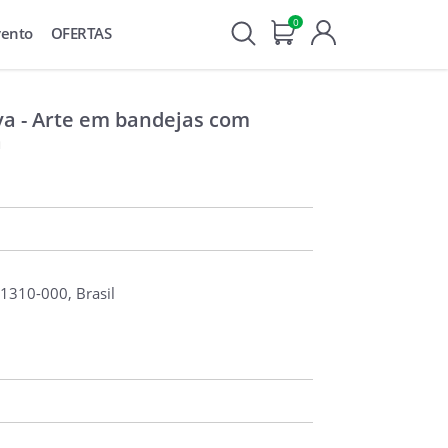
0
vento
OFERTAS
iva - Arte em bandejas com
a
 01310-000, Brasil