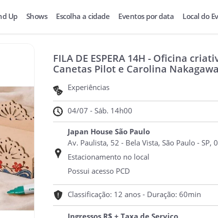
nd Up
Shows
Escolha a cidade
Eventos por data
Local do E
FILA DE ESPERA 14H - Oficina criat
Canetas Pilot e Carolina Nakagaw
Experiências
04/07 - Sáb. 14h00
Japan House São Paulo
Av. Paulista, 52 - Bela Vista, São Paulo - SP,
Estacionamento no local
Possui acesso PCD
Classificação: 12 anos - Duração: 60min
Ingressos R$ + Taxa de Serviço