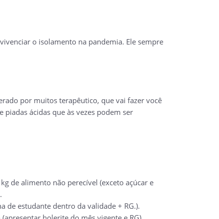
 vivenciar o isolamento na pandemia. Ele sempre
rado por muitos terapêutico, que vai fazer você
s e piadas ácidas que às vezes podem ser
kg de alimento não perecível (exceto açúcar e
.
a de estudante dentro da validade + RG.).
(apresentar holerite do mês vigente e RG).