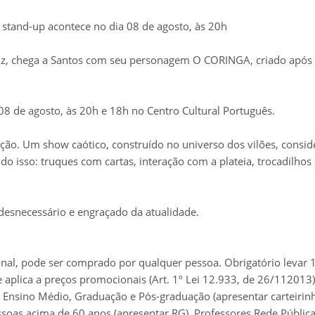
, stand-up acontece no dia 08 de agosto, às 20h
enz, chega a Santos com seu personagem O CORINGA, criado após
8 de agosto, às 20h e 18h no Centro Cultural Português.
o. Um show caótico, construído no universo dos vilões, conside
do isso: truques com cartas, interação com a plateia, trocadilho
 desnecessário e engraçado da atualidade.
nal, pode ser comprado por qualquer pessoa. Obrigatório levar 1
e aplica a preços promocionais (Art. 1º Lei 12.933, de 26/112013)
 Ensino Médio, Graduação e Pós-graduação (apresentar carteirinh
soas acima de 60 anos (apresentar RG), Professores Rede Pública 