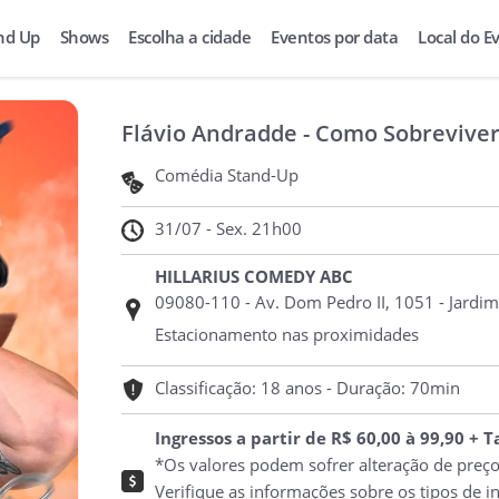
nd Up
Shows
Escolha a cidade
Eventos por data
Local do E
Flávio Andradde - Como Sobreviver
Comédia Stand-Up
31/07 - Sex. 21h00
HILLARIUS COMEDY ABC
09080-110 - Av. Dom Pedro II, 1051 - Jardim
Estacionamento nas proximidades
Classificação: 18 anos - Duração: 70min
Ingressos a partir de R$ 60,00 à 99,90 + 
*Os valores podem sofrer alteração de preç
Verifique as informações sobre os tipos de i