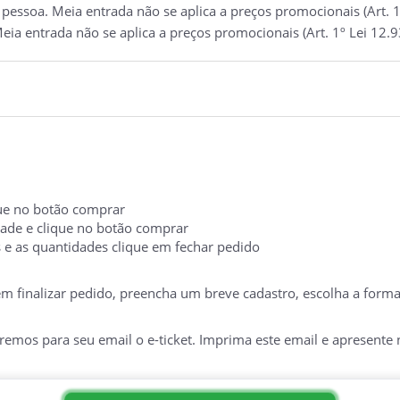
essoa. Meia entrada não se aplica a preços promocionais (Art. 1
eia entrada não se aplica a preços promocionais (Art. 1º Lei 12.
ique no botão comprar
idade e clique no botão comprar
s e as quantidades clique em fechar pedido
 em finalizar pedido, preencha um breve cadastro, escolha a form
mos para seu email o e-ticket. Imprima este email e apresente no
TERIA NO DIA DO EVENTO. É INDISPENSÁVEL A APRESENTAÇÃO