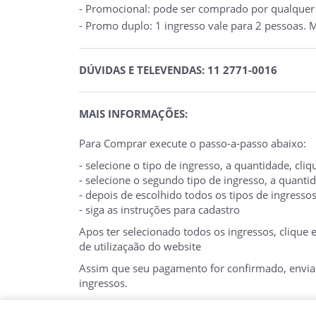
- Promocional: pode ser comprado por qualquer p
- Promo duplo: 1 ingresso vale para 2 pessoas. M
DÚVIDAS E TELEVENDAS: 11 2771-0016
MAIS INFORMAÇÕES:
Para Comprar execute o passo-a-passo abaixo:
- selecione o tipo de ingresso, a quantidade, cl
- selecione o segundo tipo de ingresso, a quant
- depois de escolhido todos os tipos de ingresso
- siga as instruções para cadastro
Apos ter selecionado todos os ingressos, clique
de utilizaçaão do website
Assim que seu pagamento for confirmado, enviare
ingressos.
O E-TICKET DEVE SER APRESENTADO NA BILHE