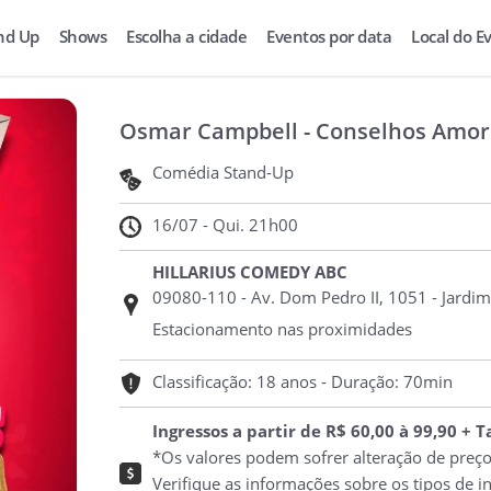
nd Up
Shows
Escolha a cidade
Eventos por data
Local do E
Osmar Campbell - Conselhos Amor
Comédia Stand-Up
16/07 - Qui. 21h00
HILLARIUS COMEDY ABC
09080-110 - Av. Dom Pedro II, 1051 - Jardim
Estacionamento nas proximidades
Classificação: 18 anos - Duração: 70min
Ingressos a partir de R$ 60,00 à 99,90 + 
*Os valores podem sofrer alteração de preç
Verifique as informações sobre os tipos de i