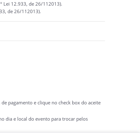
º Lei 12.933, de 26/112013).
933, de 26/112013).
a de pagamento e clique no check box do aceite
 dia e local do evento para trocar pelos
 DO E-TICKET IMPRESSO COM DOCUMENTO COM