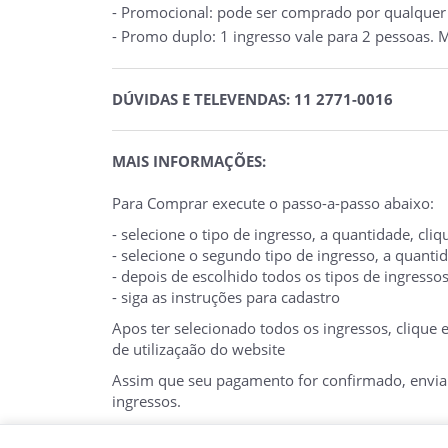
- Promocional: pode ser comprado por qualquer p
- Promo duplo: 1 ingresso vale para 2 pessoas. M
DÚVIDAS E TELEVENDAS: 11 2771-0016
MAIS INFORMAÇÕES:
Para Comprar execute o passo-a-passo abaixo:
- selecione o tipo de ingresso, a quantidade, cl
- selecione o segundo tipo de ingresso, a quant
- depois de escolhido todos os tipos de ingresso
- siga as instruções para cadastro
Apos ter selecionado todos os ingressos, clique
de utilizaçaão do website
Assim que seu pagamento for confirmado, enviare
ingressos.
O E-TICKET DEVE SER APRESENTADO NA BILHE