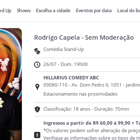
nd Up
Shows
Escolha a cidade
Eventos por data
Local do E
Rodrigo Capela - Sem Moderação
Comédia Stand-Up
26/07 - Dom. 19h00
HILLARIUS COMEDY ABC
09080-110 - Av. Dom Pedro II, 1051 - Jardim
Estacionamento nas proximidades
Classificação: 18 anos - Duração: 70min
Ingressos a partir de R$ 60,00 à 99,90 + 
*Os valores podem sofrer alteração de preç
Verifique as informações sobre os tipos de i