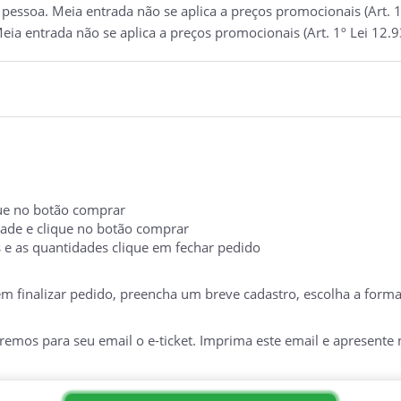
essoa. Meia entrada não se aplica a preços promocionais (Art. 1
eia entrada não se aplica a preços promocionais (Art. 1º Lei 12.
ique no botão comprar
idade e clique no botão comprar
s e as quantidades clique em fechar pedido
 em finalizar pedido, preencha um breve cadastro, escolha a form
mos para seu email o e-ticket. Imprima este email e apresente no
TERIA NO DIA DO EVENTO. É INDISPENSÁVEL A APRESENTAÇÃO