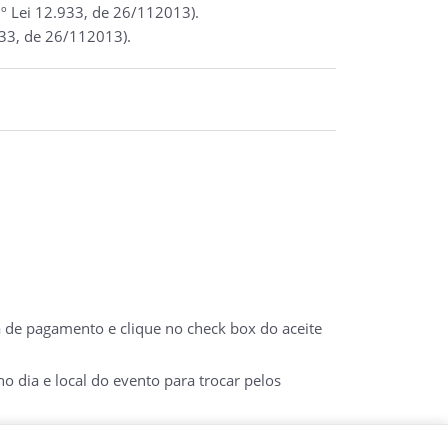
º Lei 12.933, de 26/112013).
933, de 26/112013).
a de pagamento e clique no check box do aceite
 dia e local do evento para trocar pelos
 DO E-TICKET IMPRESSO COM DOCUMENTO COM