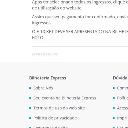
Apos ter selecionado todos os ingressos, clique
de utilizaçaão do website
Assim que seu pagamento for confirmado, enviare
ingressos.
O E-TICKET DEVE SER APRESENTADO NA BILHE
FOTO.
387996338834978
Bilheteria Express
Dúvida
Sobre Nós
Como
Seu evento na Bilheteria Express
Polít
Termos de uso do web site
Acess
Política de privacidade
Impri
Segurança do site
Ver m