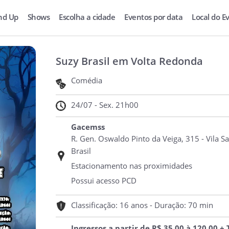
nd Up
Shows
Escolha a cidade
Eventos por data
Local do E
Suzy Brasil em Volta Redonda
Comédia
24/07 - Sex. 21h00
Gacemss
R. Gen. Oswaldo Pinto da Veiga, 315 - Vila Sa
Brasil
Estacionamento nas proximidades
Possui acesso PCD
Classificação: 16 anos - Duração: 70 min
Ingressos a partir de R$ 35,00 à 120,00 +