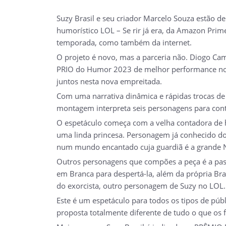
Suzy Brasil e seu criador Marcelo Souza estão d
humorístico LOL – Se rir já era, da Amazon Pri
temporada, como também da internet.
O projeto é novo, mas a parceria não. Diogo Ca
PRIO do Humor 2023 de melhor performance no Ri
juntos nesta nova empreitada.
Com uma narrativa dinâmica e rápidas trocas de 
montagem interpreta seis personagens para conta
O espetáculo começa com a velha contadora de hi
uma linda princesa. Personagem já conhecido do
num mundo encantado cuja guardiã é a grande 
Outros personagens que compões a peça é a pasto
em Branca para despertá-la, além da própria Br
do exorcista, outro personagem de Suzy no LOL.
Este é um espetáculo para todos os tipos de pú
proposta totalmente diferente de tudo o que os f