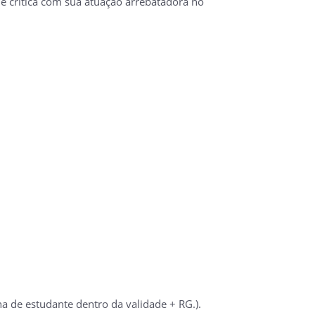
ritica com sua atuação arrebatadora no
a de estudante dentro da validade + RG.).