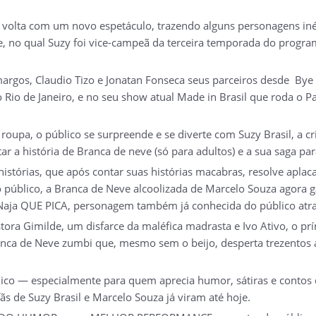
e volta com um novo espetáculo, trazendo alguns personagens iné
me, no qual Suzy foi vice-campeã da terceira temporada do prog
margos, Claudio Tizo e Jonatan Fonseca seus parceiros desde By
o de Janeiro, e no seu show atual Made in Brasil que roda o Pa
roupa, o público se surpreende e se diverte com Suzy Brasil, a 
r a história de Branca de neve (só para adultos) e a sua saga pa
stórias, que após contar suas histórias macabras, resolve aplaca
 público, a Branca de Neve alcoolizada de Marcelo Souza agora g
Naja QUE PICA, personagem também já conhecida do público atr
ra Gimilde, um disfarce da maléfica madrasta e Ivo Ativo, o prí
anca de Neve zumbi que, mesmo sem o beijo, desperta trezentos 
blico — especialmente para quem aprecia humor, sátiras e conto
ãs de Suzy Brasil e Marcelo Souza já viram até hoje.