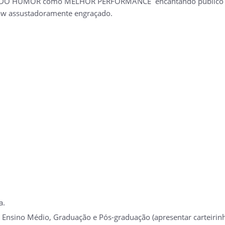
IO DO HUMOR como MELHOR PERFORMANCE encantando público e c
w assustadoramente engraçado.
a.
 Ensino Médio, Graduação e Pós-graduação (apresentar carteirinh