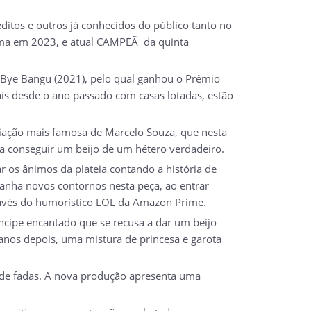
ditos e outros já conhecidos do público tanto no
rama em 2023, e atual CAMPEÃ da quinta
e Bye Bangu (2021), pelo qual ganhou o Prêmio
ís desde o ano passado com casas lotadas, estão
criação mais famosa de Marcelo Souza, que nesta
ra conseguir um beijo de um hétero verdadeiro.
r os ânimos da plateia contando a história de
anha novos contornos nesta peça, ao entrar
avés do humorístico LOL da Amazon Prime.
ncipe encantado que se recusa a dar um beijo
anos depois, uma mistura de princesa e garota
s de fadas. A nova produção apresenta uma