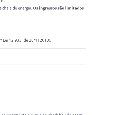
ê'.
e cheia de energia.
Os ingressos são limitados
º Lei 12.933, de 26/112013).
a de pagamento e clique no check box do aceite