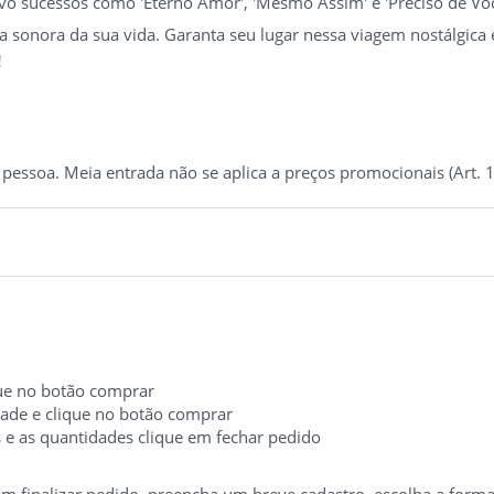
ivo sucessos como 'Eterno Amor', 'Mesmo Assim' e 'Preciso de Voc
 sonora da sua vida. Garanta seu lugar nessa viagem nostálgica 
!
essoa. Meia entrada não se aplica a preços promocionais (Art. 1
ique no botão comprar
idade e clique no botão comprar
s e as quantidades clique em fechar pedido
 em finalizar pedido, preencha um breve cadastro, escolha a form