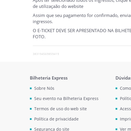
de utilizaçaão do website
Assim que seu pagamento for confirmado, enviare
ingressos.
O E-TICKET DEVE SER APRESENTADO NA BILHE
FOTO.
383194569859419
Bilheteria Express
Dúvida
Sobre Nós
Como
Seu evento na Bilheteria Express
Polít
Termos de uso do web site
Acess
Política de privacidade
Impri
Segurança do site
Ver m