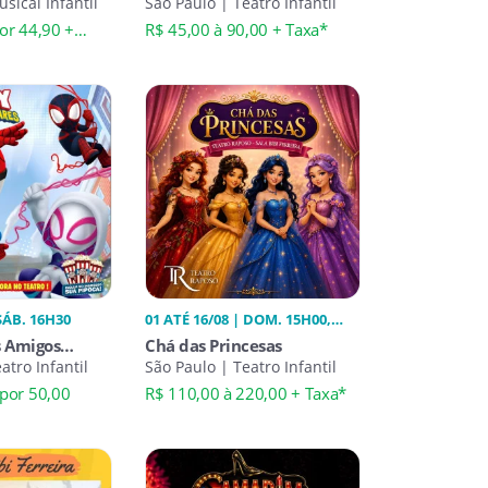
sical Infantil
São Paulo | Teatro Infantil
or 44,90 +
R$ 45,00 à 90,00 + Taxa*
 SÁB. 16H30
01 ATÉ 16/08 | DOM. 15H00,
17H00, SÁB. 15H00, 17H00
s Amigos
Chá das Princesas
s
atro Infantil
São Paulo | Teatro Infantil
por 50,00
R$ 110,00 à 220,00 + Taxa*