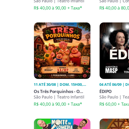
um Musical
São Paulo | Teatro Infantil
Mentira
São Paulo | C
Desconcertante
R$ 40,00 à 90,00 + Taxa*
R$ 40,00 à 80,
11 ATÉ 30/08 | DOM. 15H00,
04 ATÉ 06/09 | 
SÁB. 15H00
SÁB. 20H00
Os Três Porquinhos - O
ÉDIPO
Mundo Nos Espera
São Paulo | Teatro Infantil
São Paulo | Te
R$ 40,00 à 90,00 + Taxa*
R$ 60,00 + Tax