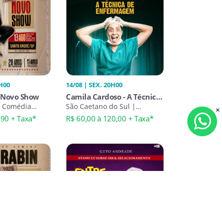
1H00
14/08 | SEX. 20H00
- Novo Show
Camila Cardoso - A Técnica
| Comédia
de Enfermagem em São
São Caetano do Sul |
Comédia Stand-Up
Caetano
,90 + Taxa*
R$ 60,00 à 120,00 + Taxa*