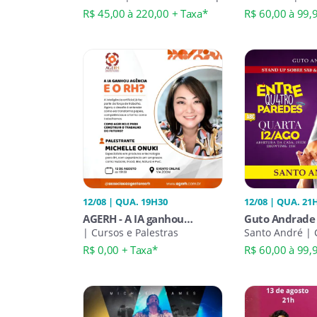
Up
R$ 45,00 à 220,00 + Taxa*
R$ 60,00 à 99,
12/08 | QUA. 19H30
12/08 | QUA. 21
AGERH - A IA ganhou
Guto Andrade 
agência. E o RH?
| Cursos e Palestras
Qu4tro Pared
Santo André |
Stand-Up
R$ 0,00 + Taxa*
R$ 60,00 à 99,