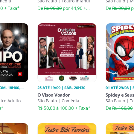
omédia
São Paulo | Teatro Infantil
MUSICAL
São Paulo | Mu
00 + Taxa*
De
R$ 90,00
por 44,90 +
De
R$ 90,00
p
Taxa*
Taxa*
DOM. 18H00,
25 ATÉ 19/09 | SÁB. 20H30
01 ATÉ 29/08 |
O Vison Voador
Spidey e Seu
atro Adulto
São Paulo | Comédia
Espetaculare
São Paulo | Te
a*
R$ 50,00 à 100,00 + Taxa*
De
R$ 160,00