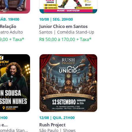
 SÁB. 19H00
10/08 | SEG. 20H00
 Relação
Junior Chico em Santos
eatro Adulto
Santos | Comédia Stand-Up
9,00 + Taxa*
R$ 50,00 à 170,00 + Taxa*
1H00
12/08 | QUA. 21H00
 e
Rush Project
 Nunes em
Comédia Stand-
São Paulo | Shows