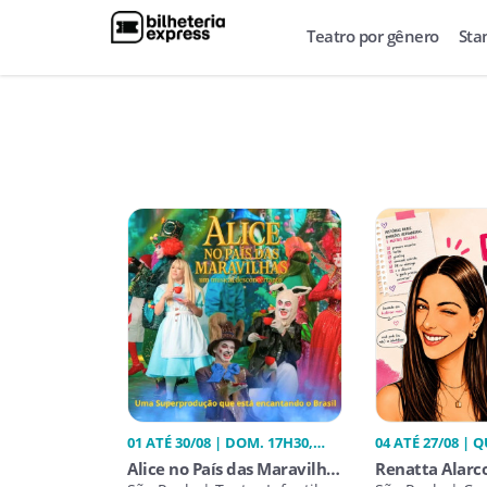
Teatro por gênero
Sta
01 ATÉ 30/08 | DOM. 17H30,
04 ATÉ 27/08 | Q
QUA. 17H30, SÁB. 17H30
20H30
Alice no País das Maravilhas
Renatta Alarc