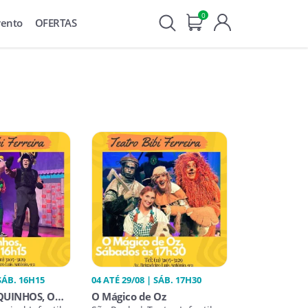
0
vento
OFERTAS
 SÁB. 16H15
04 ATÉ 29/08 | SÁB. 17H30
QUINHOS, O
O Mágico de Oz