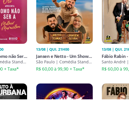
00
13/08 | QUI. 21H00
13/08 | QUI. 2
omo não Ser a
Jansen e Netto - Um Show
Fábio Rabin 
lha | Bixiga
média Stand-
Diferente
São Paulo | Comédia Stand-
Santo André 
Up
Stand-Up
00 + Taxa*
R$ 60,00 à 99,90 + Taxa*
R$ 60,00 à 99