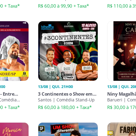
Stand-Up
Up
Guarulhos
90 + Taxa*
R$ 60,00 à 99,90 + Taxa*
R$ 110,00 à 3
H00
13/08 | QUI. 21H00
13/08 | QUI. 2
- Entre
3 Continentes o Show em
Niny Magalhã
es
 Comédia
Santos
Santos | Comédia Stand-Up
Barueri | Co
90 + Taxa*
R$ 60,00 à 180,00 + Taxa*
R$ 30,00 à 17