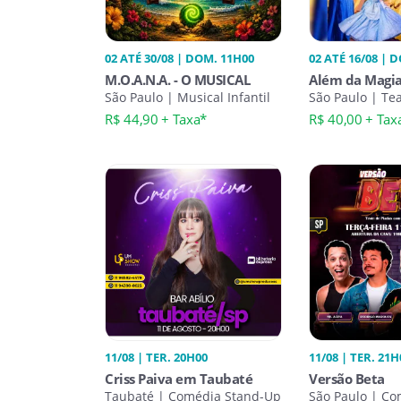
02 ATÉ 30/08 | DOM. 11H00
02 ATÉ 16/08 | 
17H00
M.O.A.N.A. - O MUSICAL
Além da Magi
São Paulo | Musical Infantil
São Paulo | Tea
R$ 44,90 + Taxa*
R$ 40,00 + Tax
11/08 | TER. 20H00
11/08 | TER. 21H
Criss Paiva em Taubaté
Versão Beta
Taubaté | Comédia Stand-Up
São Paulo | Co