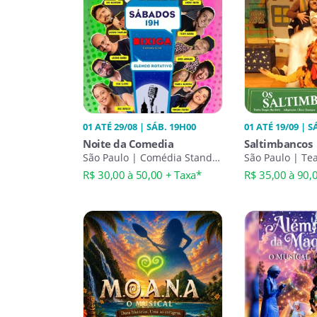
01 ATÉ 29/08 | SÁB. 19H00
01 ATÉ 19/09 | S
Noite da Comedia
Saltimbancos
São Paulo | Comédia Stand-
São Paulo | Tea
Up
R$ 30,00 à 50,00 + Taxa*
R$ 35,00 à 90,