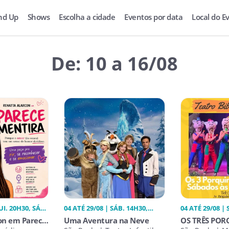
nd Up
Shows
Escolha a cidade
Eventos por data
Local do E
De: 10 a 16/08
UI. 20H30, SÁB.
04 ATÉ 29/08 | SÁB. 14H30,
04 ATÉ 29/08 |
15H00
on em Parece
Uma Aventura na Neve
OS TRÊS POR