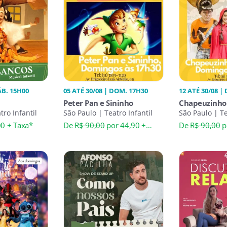
ÁB. 15H00
05 ATÉ 30/08 | DOM. 17H30
12 ATÉ 30/08 |
Peter Pan e Sininho
Chapeuzinho
tro Infantil
São Paulo | Teatro Infantil
Lobo
São Paulo | Te
00 + Taxa*
De
R$ 90,00
por 44,90 +
De
R$ 90,00
p
Taxa*
Taxa*