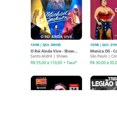
13/08 | QUI. 20H30
13/08 | QUI. 21H
O Rei Ainda Vive - Show
Monica Oli - C
Tributo Michael Jackson
Santo André | Shows
Mulher Maravi
São Paulo | Co
Up
Comedy
R$ 55,00 à 110,00 + Taxa*
R$ 30,00 à 50,