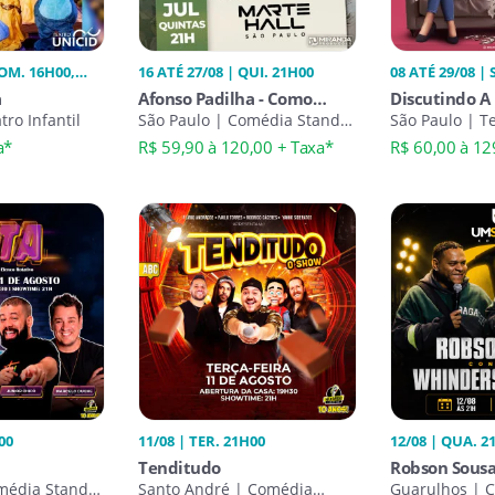
DOM. 16H00,
16 ATÉ 27/08 | QUI. 21H00
08 ATÉ 29/08 |
a
Afonso Padilha - Como
Discutindo A
tro Infantil
Nossos Pais
São Paulo | Comédia Stand-
São Paulo | T
Up
a*
R$ 59,90 à 120,00 + Taxa*
R$ 60,00 à 12
00
11/08 | TER. 21H00
12/08 | QUA. 2
Tenditudo
Robson Sousa
média Stand-
Santo André | Comédia
Whindersson
Guarulhos | 