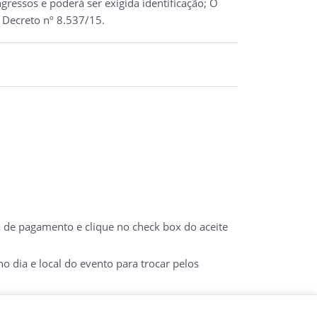
ressos e poderá ser exigida identificação; O
 Decreto nº 8.537/15.
a de pagamento e clique no check box do aceite
 dia e local do evento para trocar pelos
 DO E-TICKET IMPRESSO COM DOCUMENTO COM