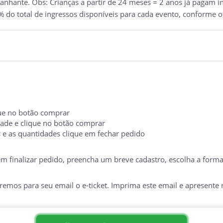
nhante. Obs: Crianças a partir de 24 meses = 2 anos já pagam ing
 do total de ingressos disponíveis para cada evento, conforme o
ique no botão comprar
idade e clique no botão comprar
s e as quantidades clique em fechar pedido
 em finalizar pedido, preencha um breve cadastro, escolha a form
mos para seu email o e-ticket. Imprima este email e apresente no
TERIA NO DIA DO EVENTO. É INDISPENSÁVEL A APRESENTAÇÃO