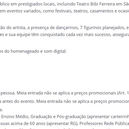
lico em prestigiados locais, incluindo Teatro Bibi Ferreira em S
 eventos variados, como festivais, teatros, casamentos e ocasiõ
ção do artista, a presença de dançarinos, 7 figurinos planejados,
mes e sua equipe têm conquistado cada vez mais sucesso, assegur
os do homenageado e som digital.
essoa. Meia entrada não se aplica a preços promocionais (Art. 1
a antes do evento. Meia entrada não se aplica a preços promocion
a.
 Ensino Médio, Graduação e Pós-graduação (apresentar carteirinh
soas acima de 60 anos (apresentar RG), Professores Rede Pública 