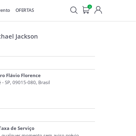
0
vento
OFERTAS
chael Jackson
ro Flávio Florence
 - SP, 09015-080, Brasil
 Taxa de Serviço
o qualquer momento sem aviso prévio.