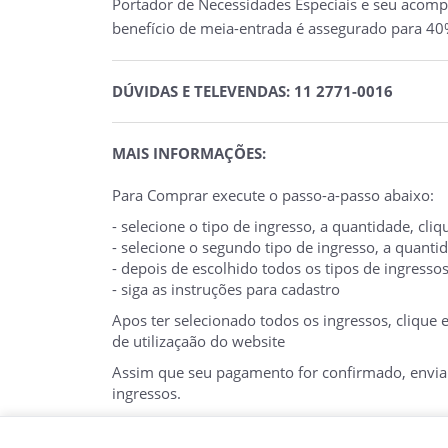
Portador de Necessidades Especiais e seu acompa
benefício de meia-entrada é assegurado para 40%
DÚVIDAS E TELEVENDAS: 11 2771-0016
MAIS INFORMAÇÕES:
Para Comprar execute o passo-a-passo abaixo:
- selecione o tipo de ingresso, a quantidade, cl
- selecione o segundo tipo de ingresso, a quant
- depois de escolhido todos os tipos de ingresso
- siga as instruções para cadastro
Apos ter selecionado todos os ingressos, clique
de utilizaçaão do website
Assim que seu pagamento for confirmado, enviare
ingressos.
O E-TICKET DEVE SER APRESENTADO NA BILHE
FOTO.