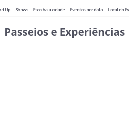
nd Up
Shows
Escolha a cidade
Eventos por data
Local do E
Passeios e Experiências