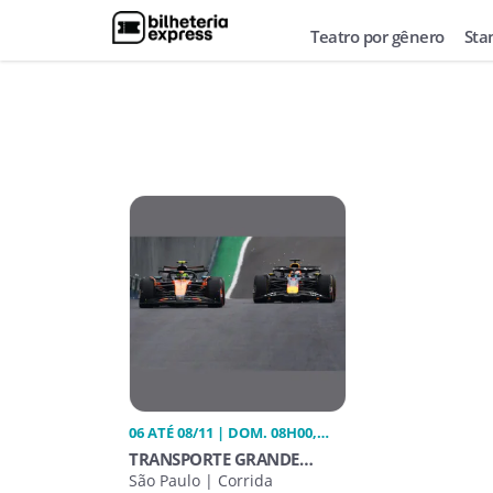
Teatro por gênero
Sta
06 ATÉ 08/11 | DOM. 08H00,
SEX. 08H00, SÁB. 08H00
TRANSPORTE GRANDE
PRÊMIO FÓRMULA1 2026
São Paulo | Corrida